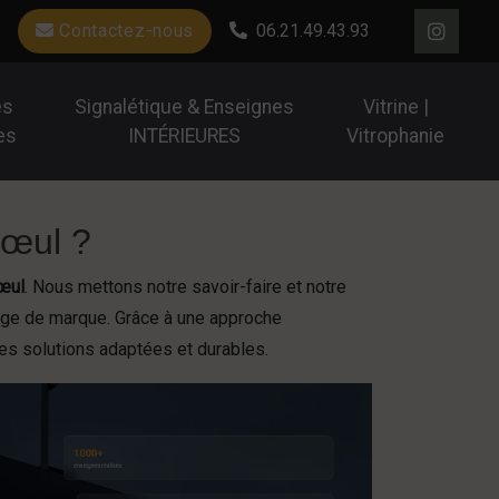
Contactez-nous
06.21.49.43.93
es
Signalétique & Enseignes
Vitrine |
es
INTÉRIEURES
Vitrophanie
rœul ?
œul
. Nous mettons notre savoir-faire et notre
image de marque. Grâce à une approche
es solutions adaptées et durables.