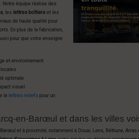
é. Notre équipe réalise des
fs
, les
lettres boîtiers
et les
riaux de haute qualité pour
rts. En plus de la fabrication,
uivi pour que votre enseigne
age et environnement
 locales
té optimale
mpact visuel
e la
lettres reliefs
pour un
cq-en-Barœul et dans les villes voi
arœul et à proximité, notamment à Douai, Lens, Béthune, Arras 