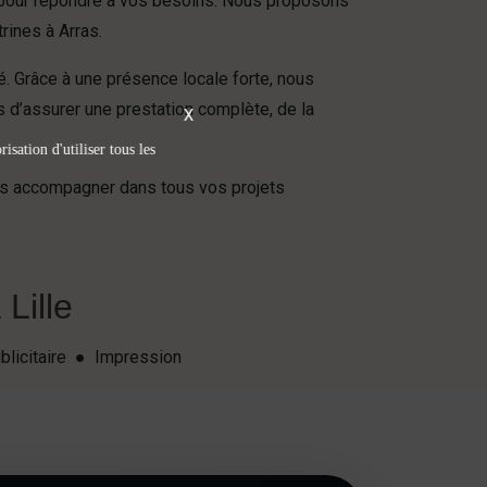
 pour répondre à vos besoins. Nous proposons
rines à Arras.
 Grâce à une présence locale forte, nous
s d’assurer une prestation complète, de la
X
isation d'utiliser tous les
ous accompagner dans tous vos projets
Lille
blicitaire ● Impression