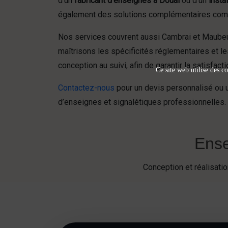
d’un
fabricant d’enseignes à Douai
ou d’un
insta
également des solutions complémentaires co
Nos services couvrent aussi Cambrai et Maubeug
maîtrisons les spécificités réglementaires et le
conception au suivi, afin de garantir la satisfact
Ce site web utilise des co
Contactez-nous
pour un devis personnalisé ou u
d’enseignes et signalétiques professionnelles.
Ense
Conception et réalisat