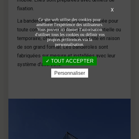
fixation.
X
Ce site web utilise des cookies pour
La banderole publicitaire, souvent utilisée pour
améliorer l'expérience des utilisateurs.
toute communication de type événementielle ou
Vous pouvez ici donner l'autorisation
d'utiliser tous les cookies ou définir vos
temporaire, offre une grande visibilité en raison
propres préférences via la
personnalisation.
de son grand format. Les banderoles sont
fabriquées sur mesure et installées avec leur
TOUT ACCEPTER
système d'accroche.
Personnaliser