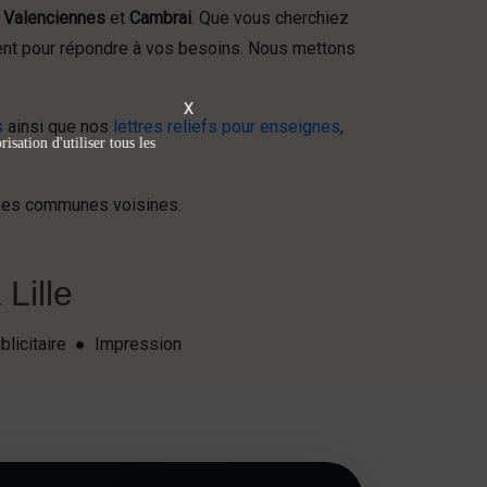
,
Valenciennes
et
Cambrai
. Que vous cherchiez
ent pour répondre à vos besoins. Nous mettons
X
s
ainsi que nos
lettres reliefs pour enseignes
,
isation d'utiliser tous les
t ses communes voisines.
Lille
blicitaire ● Impression