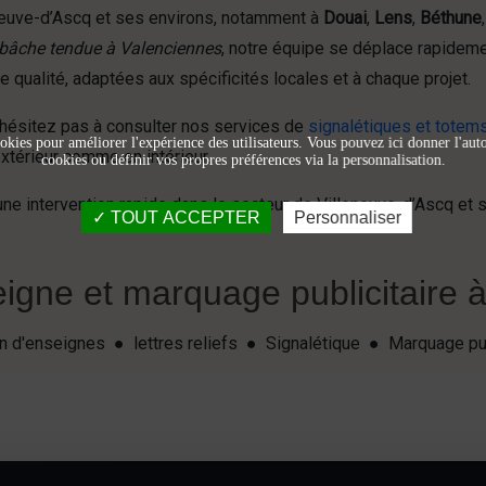
eneuve-d’Ascq et ses environs, notamment à
Douai
,
Lens
,
Béthune
e bâche tendue à Valenciennes
, notre équipe se déplace rapidem
 qualité, adaptées aux spécificités locales et à chaque projet.
’hésitez pas à consulter nos services de
signalétiques et totem
okies pour améliorer l'expérience des utilisateurs. Vous pouvez ici donner l'autor
xtérieur comme en intérieur.
cookies ou définir vos propres préférences via la personnalisation.
une intervention rapide dans le secteur de Villeneuve-d’Ascq e
TOUT ACCEPTER
Personnaliser
igne et marquage publicitaire à 
ion d'enseignes ● lettres reliefs ● Signalétique ● Marquage pu