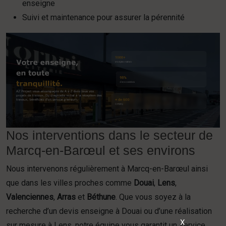
enseigne
Suivi et maintenance pour assurer la pérennité
Nos interventions dans le secteur de
Marcq-en-Barœul et ses environs
Nous intervenons régulièrement à Marcq-en-Barœul ainsi
que dans les villes proches comme
Douai
,
Lens
,
Valenciennes
,
Arras
et
Béthune
. Que vous soyez à la
recherche d’un devis enseigne à Douai ou d’une réalisation
X
sur mesure à Lens, notre équipe vous garantit un service