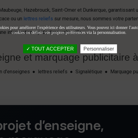
Maubeuge, Hazebrouck, Saint-Omer et Dunkerque, garantissant 
icace ou un
lettres reliefs
sur mesure, nous sommes votre partenai
okies pour améliorer l'expérience des utilisateurs. Vous pouvez ici donner l'autor
e intervention rapide dans votre ville.
cookies ou définir vos propres préférences via la personnalisation.
TOUT ACCEPTER
Personnaliser
igne et marquage publicitaire à 
ion d'enseignes ● lettres reliefs ● Signalétique ● Marquage pu
rojet d’enseigne,