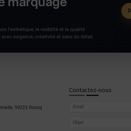
de marquage
D
s l’esthétique, la visibilité et la qualité
ec exigence, créativité et sens du détail.
Contactez-nous
trielle, 59223 Roncq