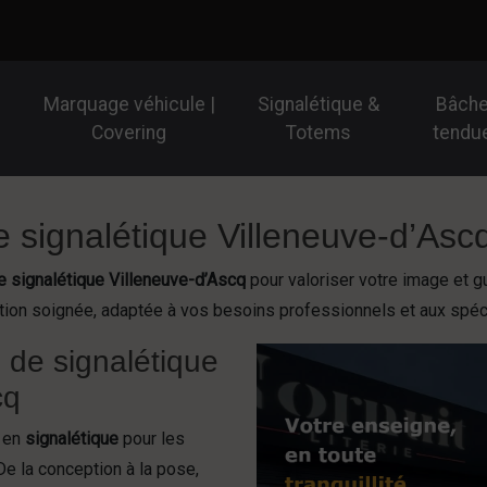
Marquage véhicule |
Signalétique &
Bâch
Covering
Totems
tendu
e signalétique Villeneuve-d’Asc
 signalétique Villeneuve-d’Ascq
pour valoriser votre image et g
ation soignée, adaptée à vos besoins professionnels et aux spéci
e de signalétique
cq
 en
signalétique
pour les
 De la conception à la pose,