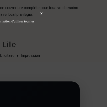
une couverture complète pour tous vos besoins
X
re local privilégié.
isation d'utiliser tous les
Lille
blicitaire ● Impression