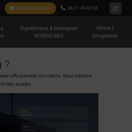
Contactez-nous
06.21.49.43.93
es
Signalétique & Enseignes
Vitrine |
es
INTÉRIEURES
Vitrophanie
q ?
uider efficacement vos clients. Nous mettons
ficités locales.