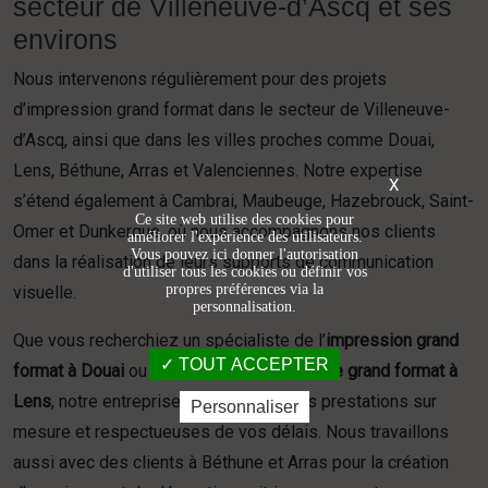
secteur de Villeneuve-d’Ascq et ses
environs
Nous intervenons régulièrement pour des projets
d’impression grand format dans le secteur de Villeneuve-
d’Ascq, ainsi que dans les villes proches comme Douai,
Lens, Béthune, Arras et Valenciennes. Notre expertise
X
s’étend également à Cambrai, Maubeuge, Hazebrouck, Saint-
Ce site web utilise des cookies pour
Omer et Dunkerque, où nous accompagnons nos clients
améliorer l'expérience des utilisateurs.
Vous pouvez ici donner l'autorisation
dans la réalisation de leurs supports de communication
d'utiliser tous les cookies ou définir vos
propres préférences via la
visuelle.
personnalisation.
Que vous recherchiez un spécialiste de l’
impression grand
TOUT ACCEPTER
format à Douai
ou un expert en
signalétique grand format à
Lens
, notre entreprise vous garantit des prestations sur
Personnaliser
mesure et respectueuses de vos délais. Nous travaillons
aussi avec des clients à Béthune et Arras pour la création