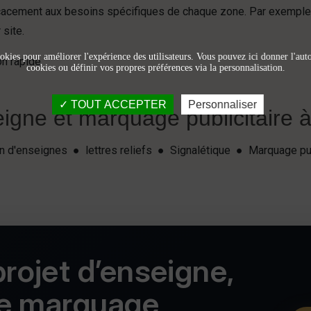
ficacement aux besoins spécifiques de chaque zone. Par exemple
 site.
okies pour améliorer l'expérience des utilisateurs. Vous pouvez ici donner l'autor
n rapide.
cookies ou définir vos propres préférences via la personnalisation.
TOUT ACCEPTER
Personnaliser
igne et marquage publicitaire à 
ion d'enseignes ● lettres reliefs ● Signalétique ● Marquage pu
rojet d’enseigne,
de marquage