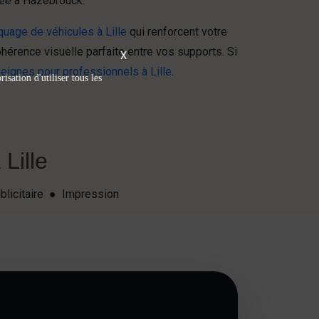
sée à Hazebrouck.
uage de véhicules à Lille
qui renforcent votre
hérence visuelle parfaite entre vos supports. Si
X
eignes pour professionnels à Lille
.
isation d'utiliser tous les
Lille
blicitaire ● Impression