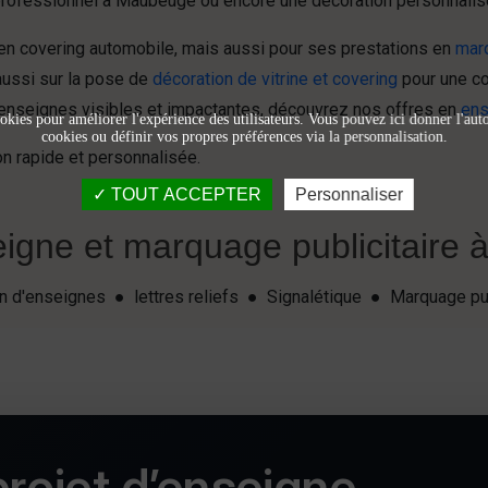
professionnel à Maubeuge ou encore une décoration personnali
en covering automobile, mais aussi pour ses prestations en
marq
ussi sur la pose de
décoration de vitrine et covering
pour une co
 enseignes visibles et impactantes, découvrez nos offres en
ens
okies pour améliorer l'expérience des utilisateurs. Vous pouvez ici donner l'autor
cookies ou définir vos propres préférences via la personnalisation.
on rapide et personnalisée.
TOUT ACCEPTER
Personnaliser
igne et marquage publicitaire à 
ion d'enseignes ● lettres reliefs ● Signalétique ● Marquage pu
rojet d’enseigne,