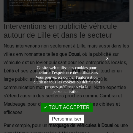
Interventions en publicité véhicule
autour de Lille et dans le secteur
Nous intervenons non seulement à Lille, mais aussi dans les
villes environnantes telles que
Douai
, où la publicité sur
X
véhicule est un levier puissant pour les entreprises locales,
Ce site web utilise des cookies pour
Lens
et ses zones industrielles,
Béthune
pour toucher un
améliorer l'expérience des utilisateurs.
Vous pouvez ici donner l'autorisation
large public, ainsi qu’à
Arras
et
Valenciennes
, où la
d'utiliser tous les cookies ou définir vos
propres préférences via la
communication mobile est très dynamique. Notre expertise
personnalisation.
s’étend aussi à des secteurs proches comme Cambrai et
Maubeuge, pour des campagnes publicitaires ciblées et
TOUT ACCEPTER
efficaces.
Personnaliser
Par exemple, pour un
marquage de véhicules à Douai
ou une