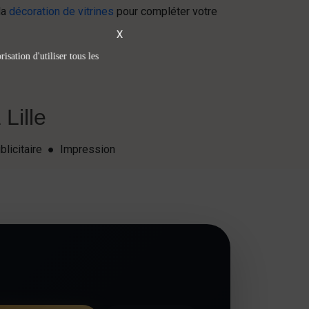
la
décoration de vitrines
pour compléter votre
X
isation d'utiliser tous les
Lille
blicitaire ● Impression