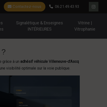
Contactez-nous
06.21.49.43.93
es
Signalétique & Enseignes
Vitrine |
es
INTÉRIEURES
Vitrophanie
 ?
e grâce à un
adhésif véhicule Villeneuve-d’Ascq
e visibilité optimale sur la voie publique.