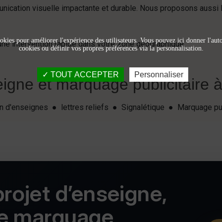
ication visuelle impactante et durable. Nous proposons aussi 
okies pour améliorer l'expérience des utilisateurs. Vous pouvez ici donner l'autor
ne intervention rapide dans votre zone géographique.
cookies ou définir vos propres préférences via la personnalisation.
TOUT ACCEPTER
Personnaliser
igne et marquage publicitaire à 
ion d'enseignes ● lettres reliefs ● Signalétique ● Marquage pu
rojet d’enseigne,
de marquage