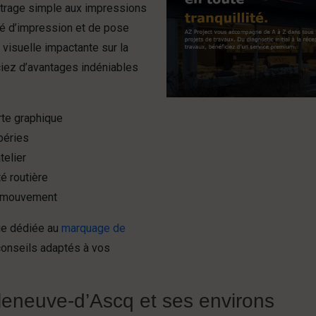
ettrage simple aux impressions
ité d’impression et de pose
 visuelle impactante sur la
ciez d’avantages indéniables
rte graphique
péries
telier
é routière
n mouvement
ge dédiée au
marquage de
conseils adaptés à vos
lleneuve-d’Ascq et ses environs