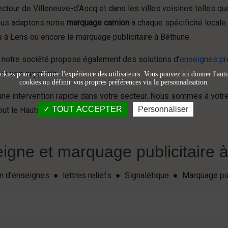
ecteur de Villeneuve-d’Ascq et dans les villes voisines telles q
nous adaptons notre
marquage camion
à chaque spécificité locale
s à Lens ou encore le marquage publicitaire à Béthune.
notre société propose également des solutions d’
enseignes pr
us vos supports.
okies pour améliorer l'expérience des utilisateurs. Vous pouvez ici donner l'autor
cookies ou définir vos propres préférences via la personnalisation.
ne intervention rapide dans votre secteur. Nous sommes à votre
TOUT ACCEPTER
Personnaliser
out le Hauts-de-France.
igne et marquage publicitaire à 
ion d'enseignes ● lettres reliefs ● Signalétique ● Marquage pu