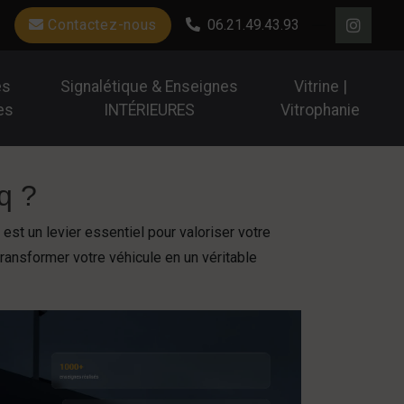
Contactez-nous
06.21.49.43.93
es
Signalétique & Enseignes
Vitrine |
es
INTÉRIEURES
Vitrophanie
q ?
est un levier essentiel pour valoriser votre
transformer votre véhicule en un véritable