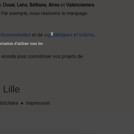
ue
Douai
,
Lens
,
Béthune
,
Arras
et
Valenciennes
.
. Par exemple, nous réalisons le marquage
X
ofessionnelles
et de
signalétiques et totems
,
isation d'utiliser tous les
 écoute pour concrétiser vos projets de
Lille
blicitaire ● Impression