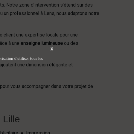
ts. Notre zone d’intervention s’étend sur des
u un professionnel à Lens, nous adaptons notre
 client une expertise locale pour une
râce à une
enseigne lumineuse
ou des
X
isation d'utiliser tous les
i ajoutent une dimension élégante et
on pour vous accompagner dans votre projet de
Lille
blicitaire ● Impression