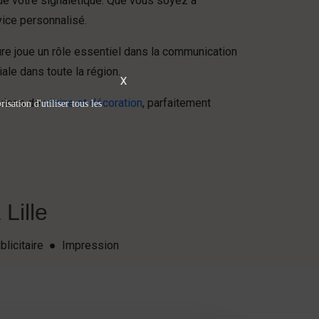
de votre signalétique. Que vous soyez à
ice personnalisé.
re joue un rôle essentiel dans la communication
le dans toute la région.
X
vices de
vitrine et décoration
, parfaitement
isation d'utiliser tous les
Lille
blicitaire ● Impression