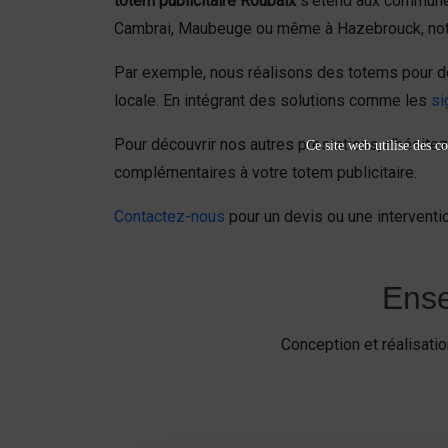
totem publicitaire Roubaix
s’étend aux communes
Cambrai, Maubeuge ou même à Hazebrouck, notre
Par exemple, nous réalisons des totems pour des
locale. En intégrant des solutions comme les
si
Pour découvrir nos autres prestations, n’hésit
Ce site web utilise des co
complémentaires à votre totem publicitaire.
Contactez-nous
pour un devis ou une interventio
Ense
Conception et réalisat