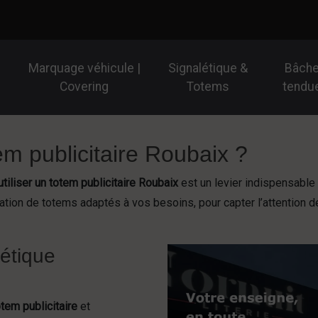
Marquage véhicule |
Signalétique &
Bâch
Covering
Totems
tendu
em publicitaire Roubaix ?
utiliser un totem publicitaire Roubaix
est un levier indispensable p
ation de totems adaptés à vos besoins, pour capter l’attention 
létique
otem publicitaire
et