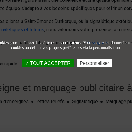
 voisines, garantissant une cohérence et une qualité optimale 
 équipe s’adapte à vos besoins spécifiques pour offrir un serv
 clients à Saint-Omer et Dunkerque, où la signalétique extérieu
gnalétiques et totems
, nous valorisons votre présence commercia
ez pas à consulter notre gamme complète d’
enseignes
ou nos ser
okies pour améliorer l'expérience des utilisateurs. Vous pouvez ici donner l'autor
cookies ou définir vos propres préférences via la personnalisation.
TOUT ACCEPTER
Personnaliser
n rapide.
igne et marquage publicitaire à 
ion d'enseignes ● lettres reliefs ● Signalétique ● Marquage pu