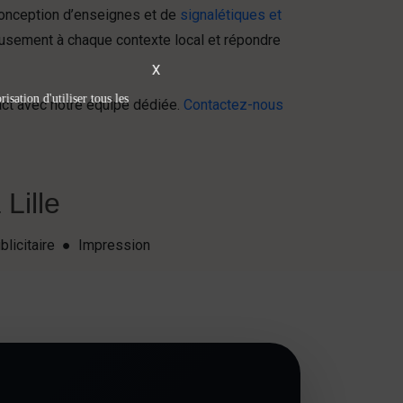
onception d’enseignes et de
signalétiques et
usement à chaque contexte local et répondre
X
isation d'utiliser tous les
tact avec notre équipe dédiée.
Contactez-nous
Lille
blicitaire ● Impression