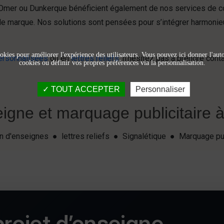
-Omer ou Dunkerque bénéficient également de nos services de c
de marque. Nos solutions sont pensées pour s’intégrer harmonie
okies pour améliorer l'expérience des utilisateurs. Vous pouvez ici donner l'autor
ersonnalisées
ou en
lettres reliefs
, n’hésitez pas à prendre con
cookies ou définir vos propres préférences via la personnalisation.
TOUT ACCEPTER
Personnaliser
igne et marquage publicitaire à 
ion d'enseignes ● lettres reliefs ● Signalétique ● Marquage pu
rojet d’enseigne,