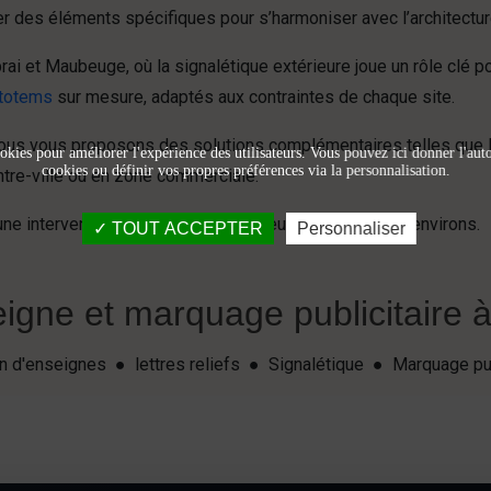
er des éléments spécifiques pour s’harmoniser avec l’architectur
et Maubeuge, où la signalétique extérieure joue un rôle clé pour 
 totems
sur mesure, adaptés aux contraintes de chaque site.
nous vous proposons des solutions complémentaires telles que 
okies pour améliorer l'expérience des utilisateurs. Vous pouvez ici donner l'autor
cookies ou définir vos propres préférences via la personnalisation.
ntre-ville ou en zone commerciale.
e intervention rapide dans le secteur de Lille et ses environs.
TOUT ACCEPTER
Personnaliser
igne et marquage publicitaire à 
ion d'enseignes ● lettres reliefs ● Signalétique ● Marquage pu