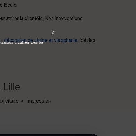
e locale.
attirer la clientèle. Nos interventions
X
la
décoration de vitrine et vitrophanie
, idéales
isation d'utiliser tous les
Lille
blicitaire ● Impression