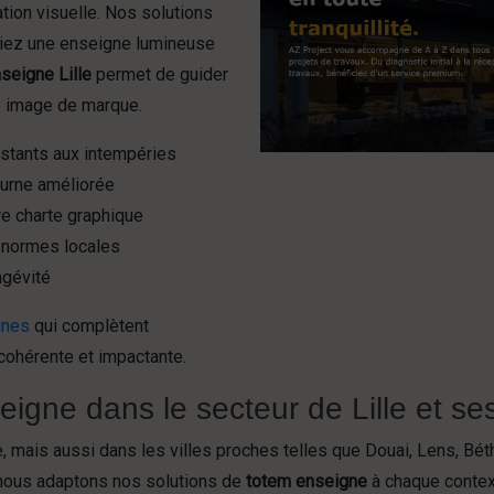
tion visuelle. Nos solutions
tiez une enseigne lumineuse
seigne Lille
permet de guider
re image de marque.
istants aux intempéries
turne améliorée
e charte graphique
s normes locales
ngévité
gnes
qui complètent
cohérente et impactante.
igne dans le secteur de Lille et se
le, mais aussi dans les villes proches telles que Douai, Lens, B
 nous adaptons nos solutions de
totem enseigne
à chaque context