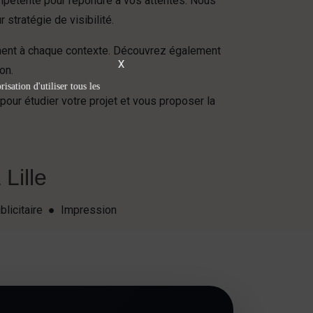
ompétente pour répondre à vos attentes. Nous
tratégie de visibilité.
ement à chaque contexte. Découvrez également
X
on.
isation d'utiliser tous les
pour étudier votre projet et vous proposer la
Lille
blicitaire ● Impression