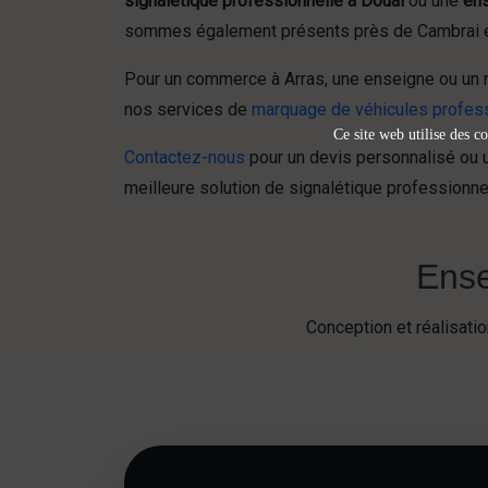
signalétique professionnelle à Douai
ou une
ens
sommes également présents près de Cambrai et 
Pour un commerce à Arras, une enseigne ou un 
nos services de
marquage de véhicules profes
Ce site web utilise des co
Contactez-nous
pour un devis personnalisé ou un
meilleure solution de signalétique professionne
Ense
Conception et réalisat