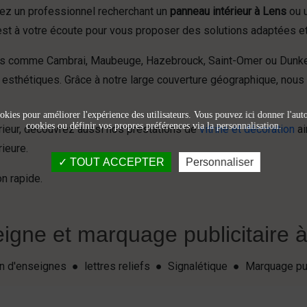
yez un professionnel recherchant un
panneau intérieur à Lens
ou u
 est à votre écoute pour vous proposer des solutions adaptées et
ines comme Cambrai, Maubeuge, Hazebrouck, Saint-Omer ou Dunke
 esthétiques. Grâce à notre large couverture géographique, nous
okies pour améliorer l'expérience des utilisateurs. Vous pouvez ici donner l'autor
cookies ou définir vos propres préférences via la personnalisation.
érieur, découvrez aussi nos prestations de
vitrine et décoration
ai
ieure.
TOUT ACCEPTER
Personnaliser
n rapide.
igne et marquage publicitaire à 
ion d'enseignes ● lettres reliefs ● Signalétique ● Marquage pu