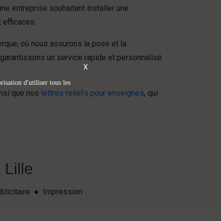
ne entreprise souhaitant installer une
 efficaces.
rque, où nous assurons la pose et la
 garantissons un service rapide et personnalisé
X
isation d'utiliser tous les
nsi que nos
lettres reliefs pour enseignes
, qui
Lille
blicitaire ● Impression