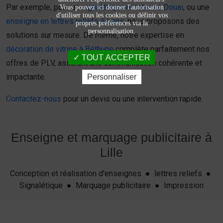
Par exemple, pour un
signalétique et totem à Douai
, ou une
Vous pouvez ici donner l'autorisation
d'utiliser tous les cookies ou définir vos
enseigne en lettres reliefs à Lens
, nous proposons des
propres préférences via la
personnalisation.
solutions sur mesure. De même, notre expertise en
décoration de vitrine à Béthune
complète parfaitement nos
TOUT ACCEPTER
offres de PLV, assurant une communication cohérente et
impactante.
Personnaliser
Contactez-nous
pour un devis ou une intervention rapide.
Enseigne et marquage publicitaire à
Lille
Conception et réalisation d'enseignes ● lettres reliefs ●
Signalétique ● Marquage publicitaire ● Impression