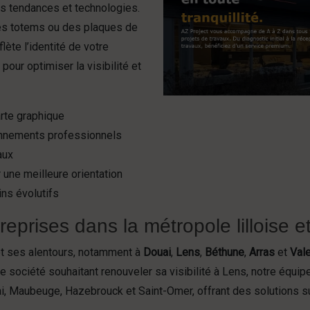
res tendances et technologies.
des totems ou des plaques de
lète l’identité de votre
our optimiser la visibilité et
rte graphique
onnements professionnels
aux
 une meilleure orientation
ns évolutifs
eprises dans la métropole lilloise e
 et ses alentours, notamment à
Douai
,
Lens
,
Béthune
,
Arras
et
Val
e société souhaitant renouveler sa visibilité à Lens, notre équip
, Maubeuge, Hazebrouck et Saint-Omer, offrant des solutions su