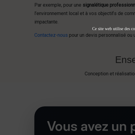
Par exemple, pour une
signalétique professionn
l’environnement local et à vos objectifs de com
impactante.
Ce site web utilise des co
Contactez-nous
pour un devis personnalisé ou une
Ense
Conception et réalisat
Vous avez un p