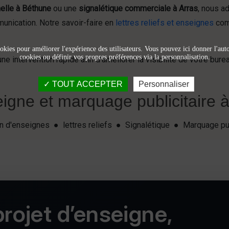
elle à Béthune
ou une
signalétique commerciale à Arras
, nous a
munication. Notre savoir-faire en
lettres reliefs et enseignes
comp
okies pour améliorer l'expérience des utilisateurs. Vous pouvez ici donner l'autor
cookies ou définir vos propres préférences via la personnalisation.
 intervention rapide afin d’améliorer la visibilité de votre bureau
TOUT ACCEPTER
Personnaliser
igne et marquage publicitaire à 
ion d'enseignes ● lettres reliefs ● Signalétique ● Marquage pu
rojet d’enseigne,