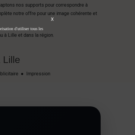
daptons nos supports pour correspondre à
lète notre offre pour une image cohérente et
X
isation d'utiliser tous les
 à Lille et dans la région.
Lille
blicitaire ● Impression