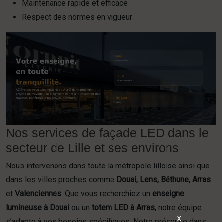
Maintenance rapide et efficace
Respect des normes en vigueur
Nos services de façade LED dans le
secteur de Lille et ses environs
Nous intervenons dans toute la métropole lilloise ainsi que
dans les villes proches comme
Douai, Lens, Béthune, Arras
et
Valenciennes
. Que vous recherchiez un
enseigne
lumineuse à Douai
ou un
totem LED à Arras
, notre équipe
X
s’adapte à vos besoins spécifiques. Notre présence dans