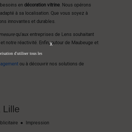
s besoins en
décoration vitrine
. Nous opérons
 adapté à sa localisation. Que vous soyez à
ons innovantes et durables.
 mesure
qu’aux entreprises de Lens souhaitant
t notre réactivité. Enfin, autour de Maubeuge et
X
isation d'utiliser tous les
énagement
ou à découvrir nos solutions de
Lille
blicitaire ● Impression