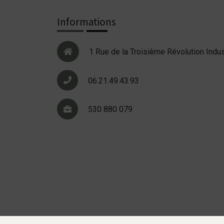
Informations
1 Rue de la Troisième Révolution Indus
06.21.49.43.93
530 880 079