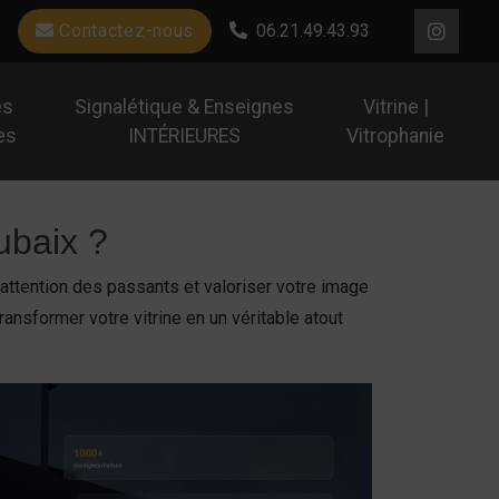
Contactez-nous
06.21.49.43.93
es
Signalétique & Enseignes
Vitrine |
es
INTÉRIEURES
Vitrophanie
ubaix ?
l’attention des passants et valoriser votre image
nsformer votre vitrine en un véritable atout