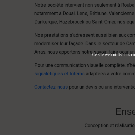
Notre société intervient non seulement à Rouba
notamment à Douai, Lens, Béthune, Valenciennes 
Dunkerque, Hazebrouck ou Saint-Omer, nos équip
Nos prestations s’adressent aussi bien aux c
moderniser leur façade. Dans le secteur de Camb
Arras, nous apportons notre savoir-faire pour une v
Ce site web utilise des co
Pour une communication visuelle complète, n’hé
signalétiques et totems
adaptées à votre comm
Contactez-nous
pour un devis ou une interventio
Ense
Conception et réalisat