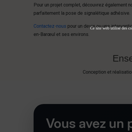
Pour un projet complet, découvrez également 
parfaitement la pose de signalétique adhésive.
Contactez-nous
pour un devis ou une interventi
Ce site web utilise des co
en-Barœul et ses environs.
Ense
Conception et réalisat
Vous avez un p