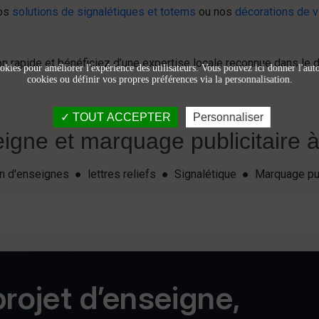
nos
solutions de signalétiques et totems
ou nos
décorations de vi
on rapide et bénéficiez d’une expertise locale reconnue dans le
okies pour améliorer l'expérience des utilisateurs. Vous pouvez ici donner l'autor
cookies ou définir vos propres préférences via la personnalisation.
TOUT ACCEPTER
Personnaliser
igne et marquage publicitaire à 
ion d'enseignes ● lettres reliefs ● Signalétique ● Marquage pu
rojet d’enseigne,