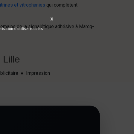
trines et vitrophanies
qui complètent
X
 domaine de la signalétique adhésive à Marcq-
isation d'utiliser tous les
Lille
blicitaire ● Impression