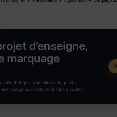
ion d'enseignes ● lettres reliefs ● Signalétique ● Marquage pu
rojet d’enseigne,
de marquage
D
s l’esthétique, la visibilité et la qualité
ec exigence, créativité et sens du détail.