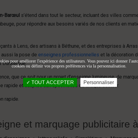
en-Barœul
s’étend dans tout le secteur, incluant des villes comm
euge, pour répondre aux besoins variés de nos clients en mati
ants à Lens, des artisans à Béthune, et des entreprises à Arra
t aussi la pose de
enseignes professionnelles
et la décoration 
okies pour améliorer l'expérience des utilisateurs. Vous pouvez ici donner l'autor
t Dunkerque.
cookies ou définir vos propres préférences via la personnalisation.
ience, que ce soit pour un projet d’enseigne lumineuse, de marq
TOUT ACCEPTER
Personnaliser
e rapide et adaptée aux spécificités de chaque secteur.
n rapide.
igne et marquage publicitaire à 