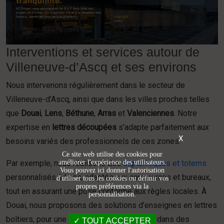
Interventions et services autour de
Villeneuve-d’Ascq et ses environs
Nous intervenons régulièrement dans le secteur de
Villeneuve-d’Ascq, ainsi que dans les villes proches telles
que
Douai
,
Lens
,
Béthune
,
Arras
et
Valenciennes
. Notre
expertise en
lettres découpées
s’adapte parfaitement aux
X
besoins variés des professionnels de ces zones.
Ce site web utilise des cookies pour
améliorer l'expérience des utilisateurs.
Par exemple, nous réalisons des
signalétiques et totems
Vous pouvez ici donner l'autorisation
personnalisés à Lens, adaptés aux commerces et bureaux,
d'utiliser tous les cookies ou définir vos
propres préférences via la
tout en assurant une pose conforme aux règles locales. À
personnalisation.
Douai, nous proposons des solutions d’enseignes en lettres
boîtiers, pour une visibilité optimale même dans des
TOUT ACCEPTER