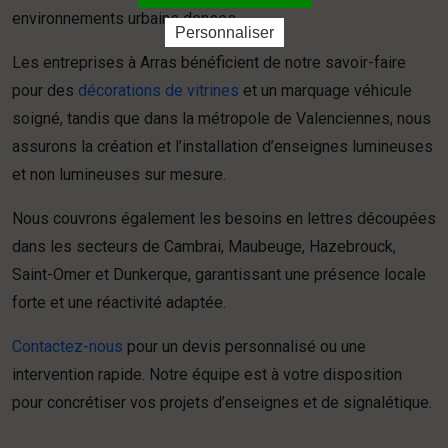
environnements urbains denses.
Personnaliser
Les entreprises à Arras bénéficient de notre savoir-faire
pour des
décorations de vitrines
et un marquage véhicule
soigné, tandis que dans la métropole de Valenciennes, nous
assurons la création et l’installation d’enseignes lumineuses
et non lumineuses sur mesure.
Nous couvrons également les besoins en lettres découpées
dans les secteurs de Cambrai, Maubeuge, Hazebrouck,
Saint-Omer et Dunkerque, garantissant une présence locale
forte et une réactivité adaptée.
Contactez-nous
pour un devis personnalisé ou une
intervention rapide. Notre équipe est à votre disposition
pour concrétiser vos projets d’enseignes et de signalétique.